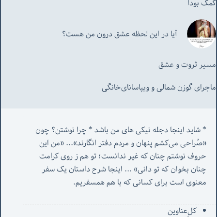
کمک بودا
آیا در این لحظه عشق درون من هست؟
مسیر ثروت و عشق
ماجرای گوزن شمالی و‌ ویپاسانای‌خانگی
* شاید اینجا دجله نیکی های من باشد * چرا نوشتن؟ چون 
«صُراحی می‌کشم پنهان‌ و مردم‌ دفتر انگارند»... «
من این 
حروف نوشتم چنان که غیر ندانست؛ تو هم ز روی کرامت 
چنان بخوان که تو دانی» ...
 اینجا شرح داستان یک سفر 
معنوی است برای کسانی که با هم همسفریم. 
کل‌ِعناوین