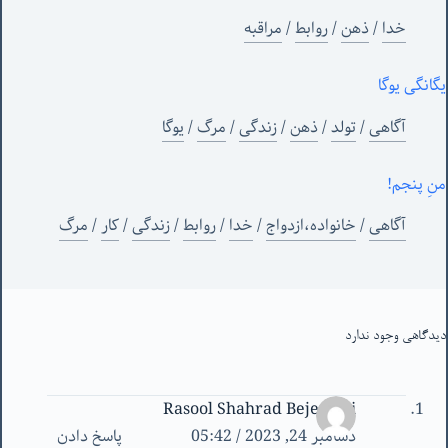
خدا
/
ذهن
/
روابط
/
مراقبه
یگانگی یوگا
آگاهی
/
تولد
/
ذهن
/
زندگی
/
مرگ
/
یوگا
منِ پنجم!
آگاهی
/
خانواده،ازدواج
/
خدا
/
روابط
/
زندگی
/
کار
/
مرگ
دیدگاهی وجود ندارد
Rasool Shahrad Bejestani
دسامبر 24, 2023 / 05:42
پاسخ دادن