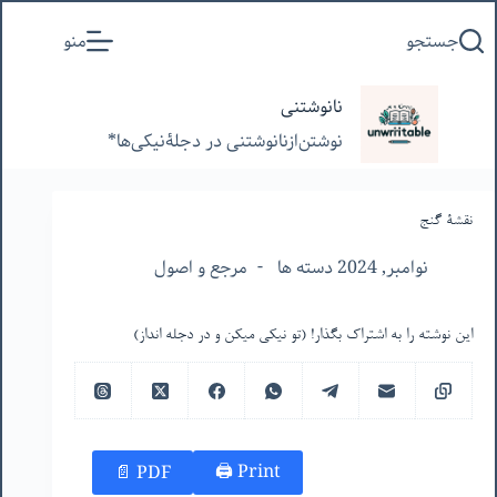
پرش
جستجو
منو
به
محتوا
نانوشتنی
نوشتن‌از‌نانوشتنی‌ در‌ دجلۀنیکی‌ها*
نقشۀ گنج
نوامبر, 2024 دسته ها
مرجع و اصول
این نوشته را به اشتراک بگذار! (تو نیکی میکن و در دجله انداز)
Print 🖨
PDF 📄