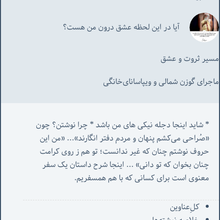
آیا در این لحظه عشق درون من هست؟
مسیر ثروت و عشق
ماجرای گوزن شمالی و‌ ویپاسانای‌خانگی
* شاید اینجا دجله نیکی های من باشد * چرا نوشتن؟ چون 
«صُراحی می‌کشم پنهان‌ و مردم‌ دفتر انگارند»... «
من این 
حروف نوشتم چنان که غیر ندانست؛ تو هم ز روی کرامت 
چنان بخوان که تو دانی» ...
 اینجا شرح داستان یک سفر 
معنوی است برای کسانی که با هم همسفریم. 
کل‌ِعناوین