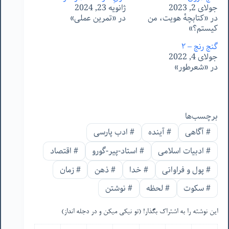
جولای 2, 2023
ژانویه 23, 2024
در «کتابچهٔ هویت، من
در «تمرین عملی»
کیستم؟»
گنج رنج – ٢
جولای 4, 2022
در «شعرطور»
برچسب‌ها
#
آگاهی
#
آینده
#
ادب پارسی
#
ادبیات اسلامی
#
استاد-پیر-گورو
#
اقتصاد
#
پول و فراوانی
#
خدا
#
ذهن
#
زمان
#
سکوت
#
لحظه
#
نوشتن
این نوشته را به اشتراک بگذار! (تو نیکی میکن و در دجله انداز)