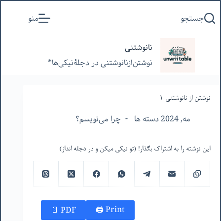
پرش
جستجو
منو
به
محتوا
نانوشتنی
نوشتن‌از‌نانوشتنی‌ در‌ دجلۀنیکی‌ها*
نوشتن از نانوشتنی ۱
مه, 2024 دسته ها
چرا می‌نویسم؟
این نوشته را به اشتراک بگذار! (تو نیکی میکن و در دجله انداز)
Print 🖨
PDF 📄