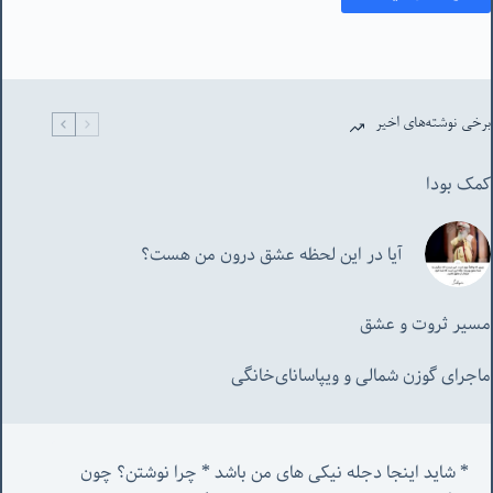
برخی نوشته‌های اخیر
کمک بودا
آیا در این لحظه عشق درون من هست؟
مسیر ثروت و عشق
ماجرای گوزن شمالی و‌ ویپاسانای‌خانگی
* شاید اینجا دجله نیکی های من باشد * چرا نوشتن؟ چون 