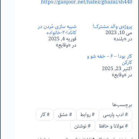
https://ganjoor.net/hafez/ghazal/sh440
پروژه‌ی والد مشترک!
شبیه سازی مُردن در
می 10, 2023
کانادا-٢-خانواده
در «بلند»
فوریه 4, 2025
در «وقایع»
کار بودا – ۶ – خفه شو و
کارکن
اکتبر 23, 2025
در «وقایع»
برچسب‌ها
#
ادب پارسی
#
روابط
#
عشق
#
کار
#
مولانا و حافظ
#
نوشتن