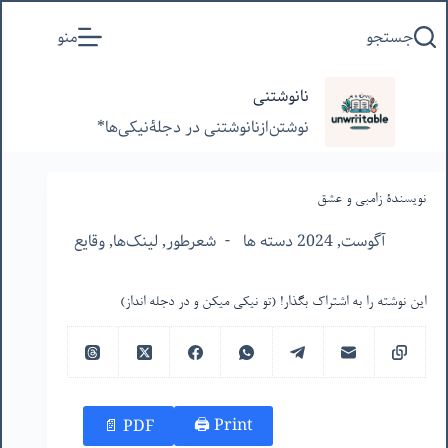
پرش
جستجو
منو
به
محتوا
نانوشتنی
نوشتن‌از‌نانوشتنی‌ در‌ دجلۀنیکی‌ها*
نویسندۀ زامبی و عشق
آگوست, 2024 دسته ها
شعرطور
,
لینک‌ها
,
وقایع
این نوشته را به اشتراک بگذار! (تو نیکی میکن و در دجله انداز)
Print 🖨
PDF 📄