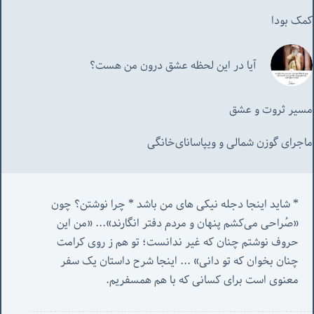
کمک بودا
آیا در این لحظه عشق درون من هست؟
مسیر ثروت و عشق
ماجرای گوزن شمالی و‌ ویپاسانای‌خانگی
* شاید اینجا دجله نیکی های من باشد * چرا نوشتن؟ چون 
«صُراحی می‌کشم پنهان‌ و مردم‌ دفتر انگارند»... «
من این 
حروف نوشتم چنان که غیر ندانست؛ تو هم ز روی کرامت 
چنان بخوان که تو دانی» ...
 اینجا شرح داستان یک سفر 
معنوی است برای کسانی که با هم همسفریم. 