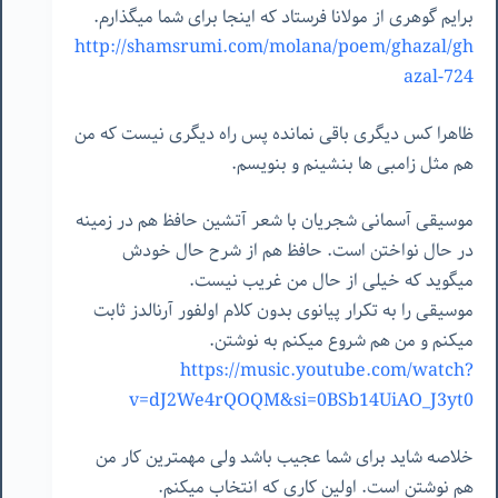
برایم گوهری از مولانا فرستاد که اینجا برای شما میگذارم.
http://shamsrumi.com/molana/poem/ghazal/gh
azal-724
ظاهرا کس دیگری باقی نمانده
پس راه دیگری نیست که من
هم مثل زامبی ها بنشینم و بنویسم.
موسیقی آسمانی شجریان با شعر آتشین حافظ هم در زمینه
در حال نواختن است. حافظ هم از شرح حال خودش
میگوید که خیلی از حال من غریب نیست.
موسیقی را به تکرار پیانوی بدون کلام اولفور آرنالدز ثابت
میکنم و من هم شروع میکنم به نوشتن.
https://music.youtube.com/watch?
v=dJ2We4rQOQM&si=0BSb14UiAO_J3yt0
خلاصه شاید برای شما عجیب باشد ولی مهمترین کار من
هم نوشتن است. اولین کاری که انتخاب میکنم.