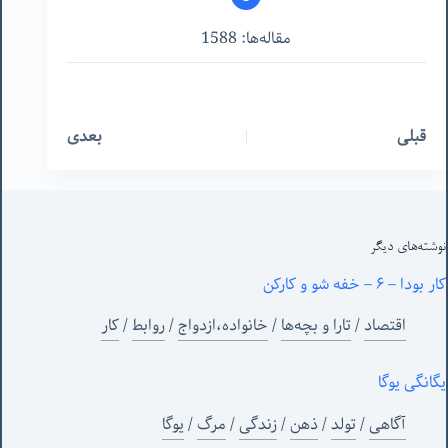
مقاله‌ها: 1588
قبلی
بعدی
نوشته‌های‌ دیگر
کار بودا – ۶ – خفه شو و کارکن
اقتصاد
/
تارا و بچه‌ها
/
خانواده،ازدواج
/
روابط
/
کار
یگانگی یوگا
آگاهی
/
تولد
/
ذهن
/
زندگی
/
مرگ
/
یوگا