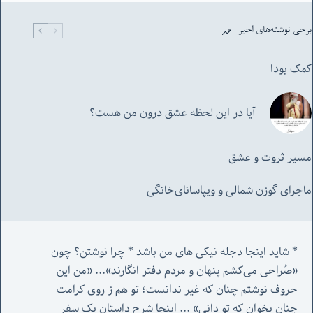
برخی نوشته‌های اخیر
کمک بودا
آیا در این لحظه عشق درون من هست؟
مسیر ثروت و عشق
ماجرای گوزن شمالی و‌ ویپاسانای‌خانگی
* شاید اینجا دجله نیکی های من باشد * چرا نوشتن؟ چون 
«صُراحی می‌کشم پنهان‌ و مردم‌ دفتر انگارند»... «
من این 
حروف نوشتم چنان که غیر ندانست؛ تو هم ز روی کرامت 
چنان بخوان که تو دانی» ...
 اینجا شرح داستان یک سفر 