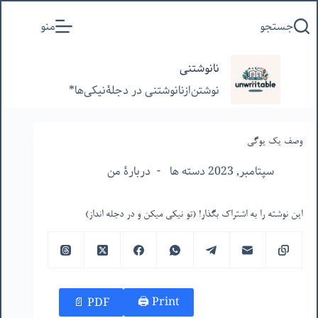
پرش
جستجو
منو
به
محتوا
نانوشتنی
نوشتن‌از‌نانوشتنی‌ در‌ دجلۀنیکی‌ها*
وصف یک یوگی
سپتامبر, 2023 دسته ها
دربارۀ من
این نوشته را به اشتراک بگذار! (تو نیکی میکن و در دجله انداز)
Print 🖨
PDF 📄