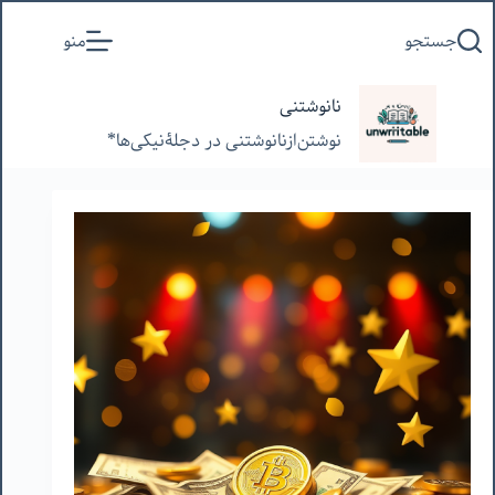
پرش
جستجو
منو
به
محتوا
نانوشتنی
نوشتن‌از‌نانوشتنی‌ در‌ دجلۀنیکی‌ها*