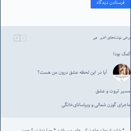
فرستادن دیدگاه
برخی نوشته‌های اخیر
کمک بودا
آیا در این لحظه عشق درون من هست؟
مسیر ثروت و عشق
ماجرای گوزن شمالی و‌ ویپاسانای‌خانگی
* شاید اینجا دجله نیکی های من باشد * چرا نوشتن؟ چون 