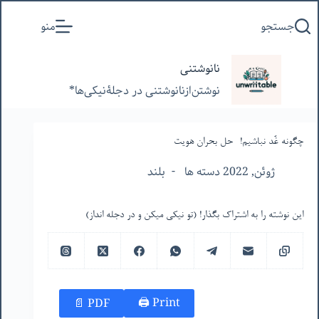
پرش
جستجو
منو
به
محتوا
نانوشتنی
نوشتن‌از‌نانوشتنی‌ در‌ دجلۀنیکی‌ها*
چگونه غُد نباشیم!- حل بحران هویت
ژوئن, 2022 دسته ها
بلند
این نوشته را به اشتراک بگذار! (تو نیکی میکن و در دجله انداز)
Print 🖨
PDF 📄