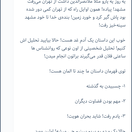
یه روز یه یارو مثلا ملانصرالدین داشت از تهران می‌رفت
مشهد! پیاده! همون اوایل راه که از تهران کمی دور شده
بود پاش گیر کرد و خورد زمین! بنده‌ی خدا تا خود مشهد
سینه‌خیز رفت!
خوب این داستان یک آدم غد هست! حالا بیایید تحلیل اش
کنیم! تحلیل شخصیتی از اون نوعی که روانشناس ها
ساعتی فلان قدر می‌گیرند براتون انجام میدن!
توی قهرمان داستان ما چند تا المان هست!
١- چسبیدن به گذشته
٢- مهم بودن قضاوت دیگران
٣- یادم رفت! شاید بحران هویت!
حالا یک و دو رو بریم ببینیم چی میشه! اولین مورد