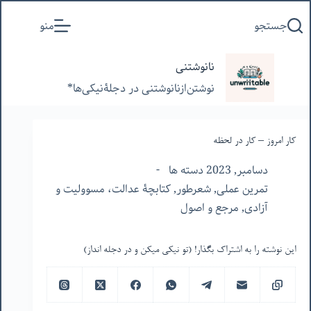
پرش
جستجو
منو
به
محتوا
نانوشتنی
نوشتن‌از‌نانوشتنی‌ در‌ دجلۀنیکی‌ها*
کار امروز – کار در لحظه
دسامبر, 2023 دسته ها
تمرین عملی
,
شعرطور
,
کتابچۀ عدالت، مسوولیت و
آزادی
,
مرجع و اصول
این نوشته را به اشتراک بگذار! (تو نیکی میکن و در دجله انداز)