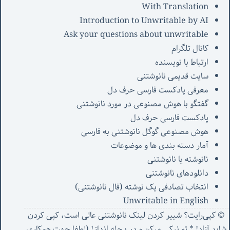
With Translation
Introduction to Unwritable by AI
Ask your questions about unwritable
کانال تلگرام
ارتباط با نویسنده
سایت قدیمی نانوشتنی
معرفی پادکست فارسی حرف دل
گفتگو با هوش مصنوعی در مورد نانوشتنی
پادکست فارسی حرف دل
هوش مصنوعی گوگل نانوشتنی به فارسی
آمار دسته بندی ها و موضوعات
نانوشته یا نانوشتنی
دانلودهای نانوشتنی
انتخاب تصادفی یک نوشته (فال نانوشتنی)
Unwritable in English
© کپی‌رایت؟ شییر کردن لینک نانوشتنی عالی است، کپی کردن
شاید آزاد! * تو نیکی میکن و در دجله انداز! (
لطفا جهت همکاری