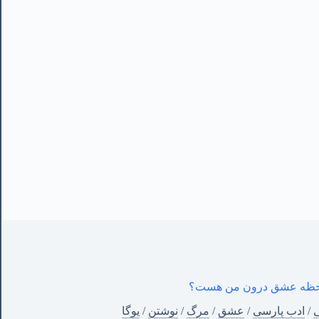
ن لحظه عشق درون من هست؟
ی
/
ادب پارسی
/
عشق
/
مرگ
/
نوشتن
/
یوگا