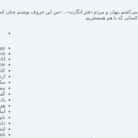
... «
کسانی که با هم همسفریم. 
ngs
ion
 AI
ble
کان
ارت
سای
مع
گفت
پا
هوش
آما
نان
دان
انت
ish