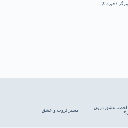
رورگر ذخیره کن.
ین لحظه عشق درون
مسیر ثروت و عشق
؟