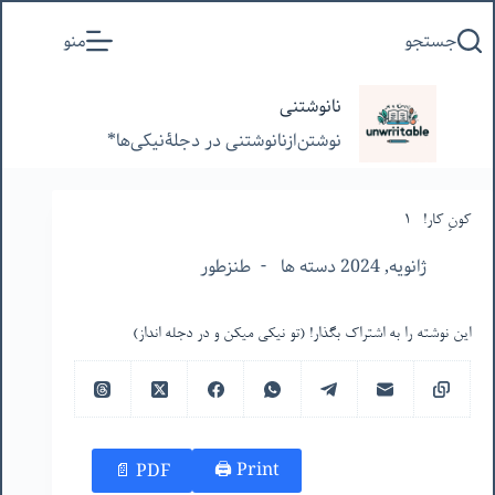
پرش
جستجو
منو
به
محتوا
نانوشتنی
نوشتن‌از‌نانوشتنی‌ در‌ دجلۀنیکی‌ها*
کونِ کار! -۱
ژانویه, 2024 دسته ها
طنزطور
این نوشته را به اشتراک بگذار! (تو نیکی میکن و در دجله انداز)
Print 🖨
PDF 📄