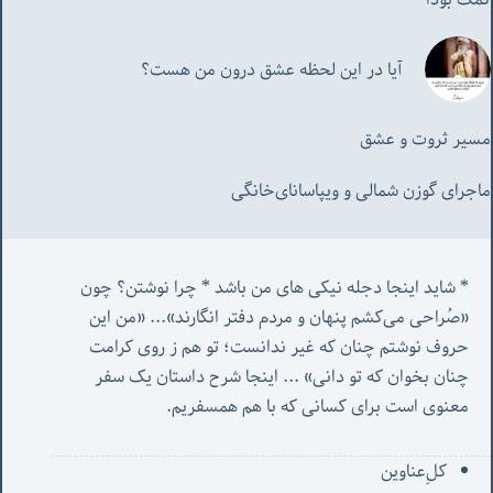
آیا در این لحظه عشق درون من هست؟
مسیر ثروت و عشق
ماجرای گوزن شمالی و‌ ویپاسانای‌خانگی
* شاید اینجا دجله نیکی های من باشد * چرا نوشتن؟ چون 
«صُراحی می‌کشم پنهان‌ و مردم‌ دفتر انگارند»... «
من این 
حروف نوشتم چنان که غیر ندانست؛ تو هم ز روی کرامت 
چنان بخوان که تو دانی» ...
 اینجا شرح داستان یک سفر 
معنوی است برای کسانی که با هم همسفریم. 
کل‌ِعناوین