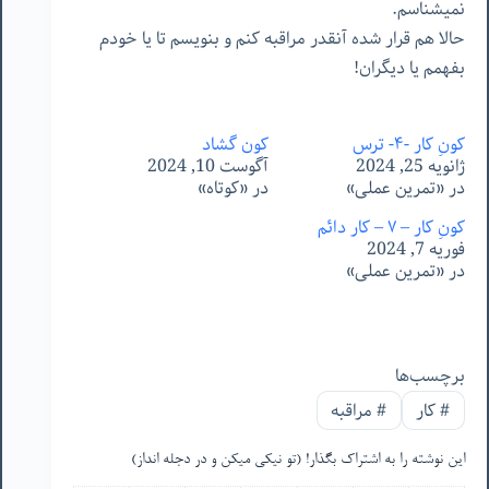
نمیشناسم.
حالا هم قرار شده آنقدر مراقبه کنم و بنویسم تا یا خودم
بفهمم یا دیگران!
کونِ کار -۴- ترس
کون گشاد
ژانویه 25, 2024
آگوست 10, 2024
در «تمرین عملی»
در «کوتاه»
کونِ کار – ٧ – کارِ دائم
فوریه 7, 2024
در «تمرین عملی»
برچسب‌ها
#
کار
#
مراقبه
این نوشته را به اشتراک بگذار! (تو نیکی میکن و در دجله انداز)