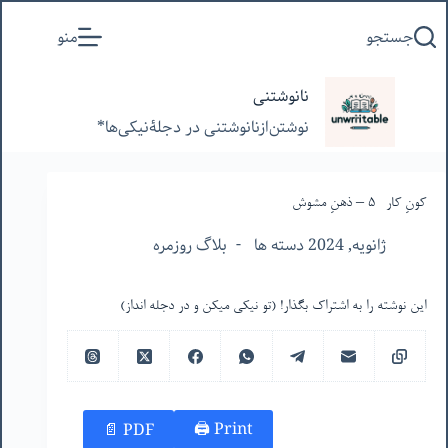
پرش
جستجو
منو
به
محتوا
نانوشتنی
نوشتن‌از‌نانوشتنی‌ در‌ دجلۀنیکی‌ها*
کونِ کار -۵ – ذهنِ مشوش
ژانویه, 2024 دسته ها
بلاگ روزمره
این نوشته را به اشتراک بگذار! (تو نیکی میکن و در دجله انداز)
Print 🖨
PDF 📄