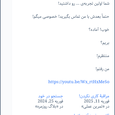
شما اولین تجربه‌ی … رو داشتید!
حتماً بعدش با من تماس بگیرید! خصوصی میگم!
خوب! آماده؟
بریم؟
منتظرم!
من رفتم!
https://youtu.be/Wx_rtHxMeSo
مراقبۀ کاری نکردن!
جستجو در خود
فوریه 11, 2025
فوریه 25, 2024
در «تمرین عملی»
در «بلاگ روزمره»