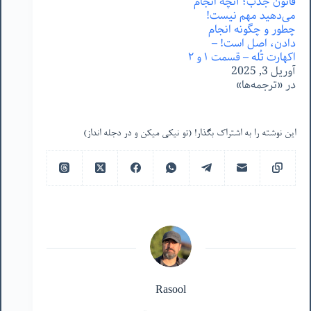
قانون جذب؛ آنچه انجام
می‌دهید مهم نیست!
چطور و چگونه انجام
دادن، اصل است! –
اکهارت تُله – قسمت ١ و ٢
آوریل 3, 2025
در «ترجمه‌ها»
این نوشته را به اشتراک بگذار! (تو نیکی میکن و در دجله انداز)
Rasool