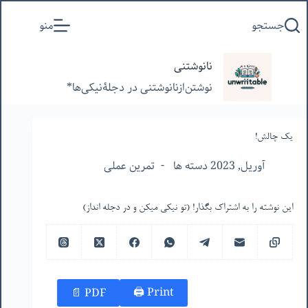
پرش
جستجو
منو
به
محتوا
نانوشتنی
نوشتن‌از‌نانوشتنی‌ در‌ دجلۀنیکی‌ها*
یک چالش!
آوریل, 2023 دسته ها
تمرین عملی
این نوشته را به اشتراک بگذار! (تو نیکی میکن و در دجله انداز)
Print 🖨
PDF 📄