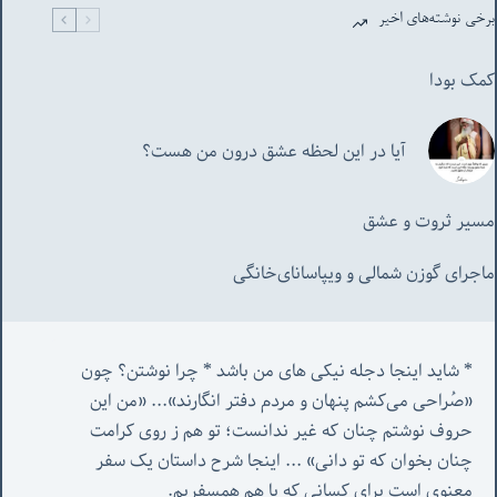
برخی نوشته‌های اخیر
کمک بودا
آیا در این لحظه عشق درون من هست؟
مسیر ثروت و عشق
ماجرای گوزن شمالی و‌ ویپاسانای‌خانگی
* شاید اینجا دجله نیکی های من باشد * چرا نوشتن؟ چون 
«صُراحی می‌کشم پنهان‌ و مردم‌ دفتر انگارند»... «
من این 
حروف نوشتم چنان که غیر ندانست؛ تو هم ز روی کرامت 
چنان بخوان که تو دانی» ...
 اینجا شرح داستان یک سفر 
معنوی است برای کسانی که با هم همسفریم. 