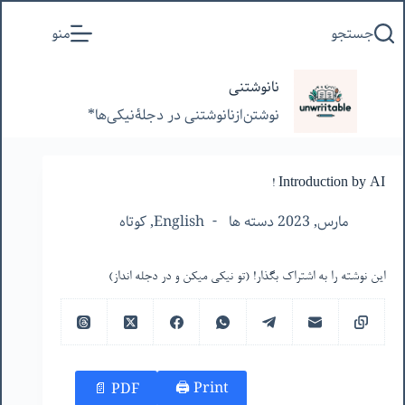
پرش
جستجو
منو
به
محتوا
نانوشتنی
نوشتن‌از‌نانوشتنی‌ در‌ دجلۀنیکی‌ها*
Introduction by AI !
مارس, 2023 دسته ها
English
,
کوتاه
این نوشته را به اشتراک بگذار! (تو نیکی میکن و در دجله انداز)
Print 🖨
PDF 📄