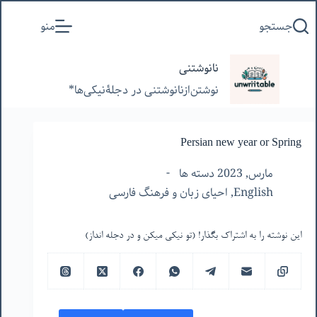
پرش
جستجو
منو
به
محتوا
نانوشتنی
نوشتن‌از‌نانوشتنی‌ در‌ دجلۀنیکی‌ها*
Persian new year or Spring
مارس, 2023 دسته ها
English
,
احیای زبان و فرهنگ فارسی
این نوشته را به اشتراک بگذار! (تو نیکی میکن و در دجله انداز)