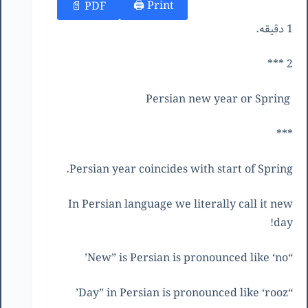
Print 🖨
PDF 📄
1 دقیقه.
2 ***
Persian new year or Spring
***
Persian year coincides with start of Spring.
In Persian language we literally call it new
day!
“New” is Persian is pronounced like ‘no’
“Day” in Persian is pronounced like ‘rooz’