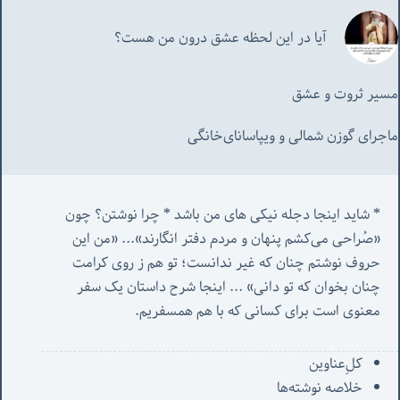
آیا در این لحظه عشق درون من هست؟
مسیر ثروت و عشق
ماجرای گوزن شمالی و‌ ویپاسانای‌خانگی
* شاید اینجا دجله نیکی های من باشد * چرا نوشتن؟ چون 
«صُراحی می‌کشم پنهان‌ و مردم‌ دفتر انگارند»... «
من این 
حروف نوشتم چنان که غیر ندانست؛ تو هم ز روی کرامت 
چنان بخوان که تو دانی» ...
 اینجا شرح داستان یک سفر 
معنوی است برای کسانی که با هم همسفریم. 
کل‌ِعناوین
خلاصه نوشته‌ها