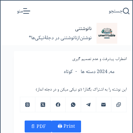
پرش
جستجو
منو
به
محتوا
نانوشتنی
نوشتن‌از‌نانوشتنی‌ در‌ دجلۀنیکی‌ها*
اضطراب پیشرفت و عدم تصمیم گیری
مه, 2024 دسته ها
کوتاه
این نوشته را به اشتراک بگذار! (تو نیکی میکن و در دجله انداز)
Print 🖨
PDF 📄