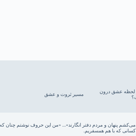
ین لحظه عشق درون
مسیر ثروت و عشق
؟
... «
کسانی که با هم همسفریم. 