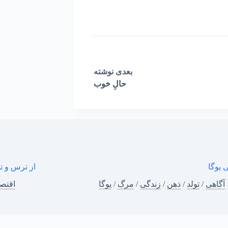
بعدی
نوشته
حالِ خوب
 یوگا
از ترس و ت
آگاهی
/
تولد
/
ذهن
/
زندگی
/
مرگ
/
یوگا
اقتصا