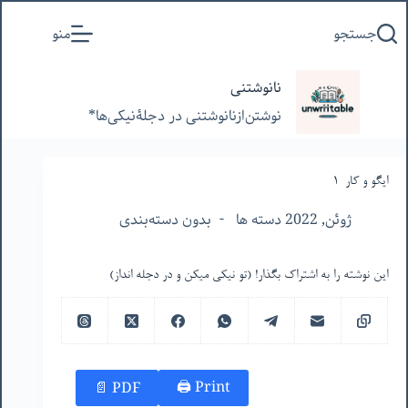
پرش
جستجو
منو
به
محتوا
نانوشتنی
نوشتن‌از‌نانوشتنی‌ در‌ دجلۀنیکی‌ها*
ایگو و کار-١
ژوئن, 2022 دسته ها
بدون دسته‌بندی
این نوشته را به اشتراک بگذار! (تو نیکی میکن و در دجله انداز)
Print 🖨
PDF 📄