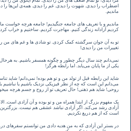
مرا دیدی! تو تمام ضعف های من را دیدی. تمام ایگوی من را دید
اضطراب را دیدی. شهوت را دیدی. غم را دیدی. همه‌ی این‌ها را 
ماندیم.
ماندیم و با تعریف های جامعه جنگیدیم! جامعه هرچه خواست ما 
کردیم آزادانه زندگی کنیم. مهاجرت کردیم. ساختیم و خراب کرد
تو به آن جوان سرگشته کمک کردی. تو شادی ها و غم های من را
تغییرات من را دیدی!
نمی‌دانم چند سال دیگر چطور و چگونه همسفر باشیم. به هرحال 
یکی از ما پایان می‌یابد. اما رابطه هرگز!
شاید این رابطه قبل از تولد من و تو هم بوده! نمی‌دانم! شاید تنا
می‌دانم این است که چه از نظر فیزیکی نزدیک باشیم یا نباشیم با
روحی! شاید هم ذهنی! حال تعریف تو از روح و جسم هرچه میخوا
یک مفهوم بزرگ از ابتدا همراه من و تو بوده و آن آزادی است. ا
آزادی رشد می‌کند. اگر آزادی نباشد عشقی هم نیست. بزرگترین ه
است که از هم دریغ نکردیم.
در بستر این آزادی که به من هدیه دادی من توانستم سفرهای درون