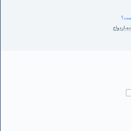
یست؟
ده،ازدواج