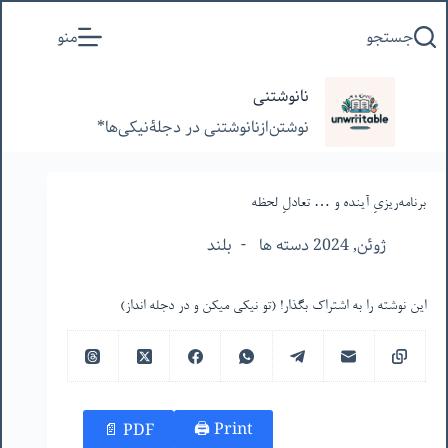
پرش
جستجو
منو
به
محتوا
نانوشتنی
نوشتن‌از‌نانوشتنی‌ در‌ دجلۀنیکی‌ها*
برنامه‌ریزیِ آینده و … تعادلِ لحظه
ژوئن, 2024 دسته ها
بلند
این نوشته را به اشتراک بگذار! (تو نیکی میکن و در دجله انداز)
Print 🖨
PDF 📄