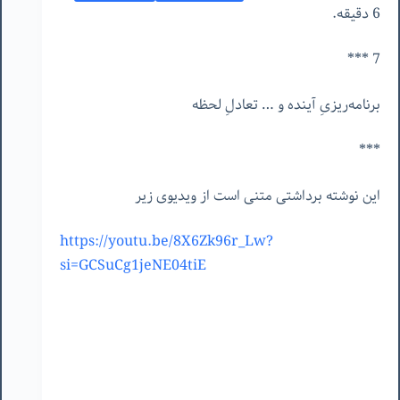
6 دقیقه.
7 ***
برنامه‌ریزیِ
آینده
و
…
تعادلِ
لحظه
***
این نوشته برداشتی متنی است از ویدیوی زیر
https://youtu.be/8X6Zk96r_Lw?
si=GCSuCg1jeNE04tiE