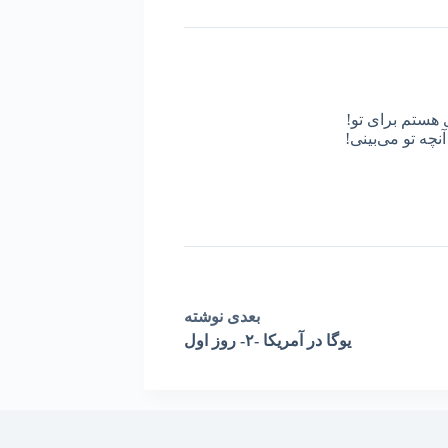
 هستم برای تو!
نچه تو می‌بینی!
بعدی
نوشته
یوگا در آمریکا -٢- روز اول