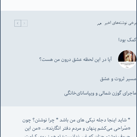
برخی نوشته‌های اخیر
کمک بودا
آیا در این لحظه عشق درون من هست؟
مسیر ثروت و عشق
ماجرای گوزن شمالی و‌ ویپاسانای‌خانگی
* شاید اینجا دجله نیکی های من باشد * چرا نوشتن؟ چون 
«صُراحی می‌کشم پنهان‌ و مردم‌ دفتر انگارند»... «
من این 
حروف نوشتم چنان که غیر ندانست؛ تو هم ز روی کرامت 