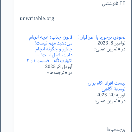
✍🏻 نانوشتنی
unwritable.org
نحوه‌ی برخورد با اطرافیان!
قانون جذب؛ آنچه انجام
نوامبر 8, 2023
می‌دهید مهم نیست!
در «تمرین عملی»
چطور و چگونه انجام
دادن، اصل است! –
اکهارت تُله – قسمت ١ و ٢
آوریل 3, 2025
در «ترجمه‌ها»
لیست افراد آگاه برای
توسعۀ آگاهی
فوریه 20, 2025
در «تمرین عملی»
برچسب‌ها