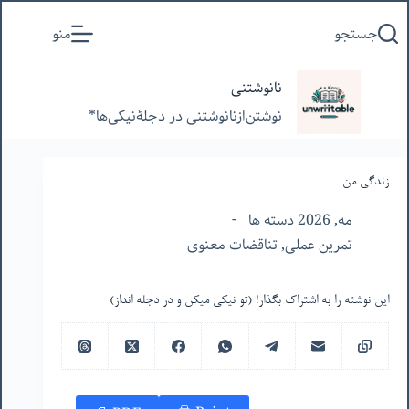
پرش
جستجو
منو
به
محتوا
نانوشتنی
نوشتن‌از‌نانوشتنی‌ در‌ دجلۀنیکی‌ها*
زندگی من
مه, 2026 دسته ها
تمرین عملی
,
تناقضات معنوی
این نوشته را به اشتراک بگذار! (تو نیکی میکن و در دجله انداز)