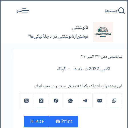
پرش
جستجو
منو
به
محتوا
نانوشتنی
نوشتن‌از‌نانوشتنی‌ در‌ دجلۀنیکی‌ها*
ساماندهی ذهن ٢٢ اکتبر ٢٢
اکتبر, 2022 دسته ها
کوتاه
این نوشته را به اشتراک بگذار! (تو نیکی میکن و در دجله انداز)
Print 🖨
PDF 📄