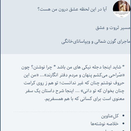
آیا در این لحظه عشق درون من هست؟
مسیر ثروت و عشق
ماجرای گوزن شمالی و‌ ویپاسانای‌خانگی
* شاید اینجا دجله نیکی های من باشد * چرا نوشتن؟ چون 
«صُراحی می‌کشم پنهان‌ و مردم‌ دفتر انگارند»... «
من این 
حروف نوشتم چنان که غیر ندانست؛ تو هم ز روی کرامت 
چنان بخوان که تو دانی» ...
 اینجا شرح داستان یک سفر 
معنوی است برای کسانی که با هم همسفریم. 
کل‌ِعناوین
خلاصه نوشته‌ها