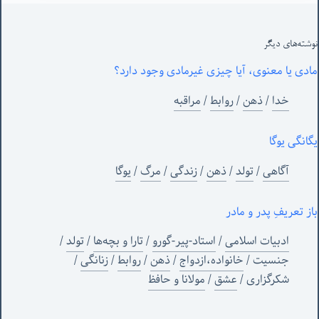
نوشته‌های‌ دیگر
مادی یا معنوی، آیا چیزی غیرمادی وجود دارد؟
خدا
/
ذهن
/
روابط
/
مراقبه
یگانگی یوگا
آگاهی
/
تولد
/
ذهن
/
زندگی
/
مرگ
/
یوگا
باز تعریفِ پدر و مادر
ادبیات اسلامی
/
استاد-پیر-گورو
/
تارا و بچه‌ها
/
تولد
/
جنسیت
/
خانواده،ازدواج
/
ذهن
/
روابط
/
زنانگی
/
شکرگزاری
/
عشق
/
مولانا و حافظ