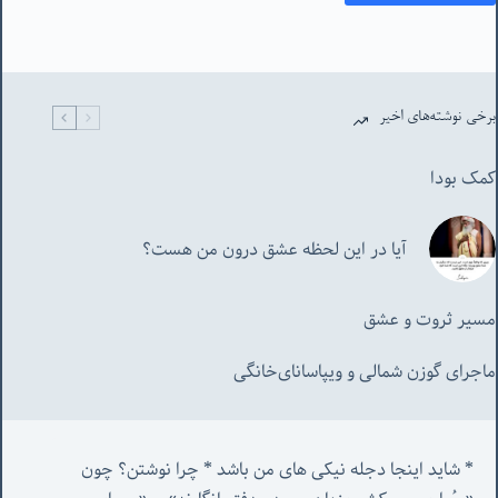
برخی نوشته‌های اخیر
کمک بودا
آیا در این لحظه عشق درون من هست؟
مسیر ثروت و عشق
ماجرای گوزن شمالی و‌ ویپاسانای‌خانگی
* شاید اینجا دجله نیکی های من باشد * چرا نوشتن؟ چون 