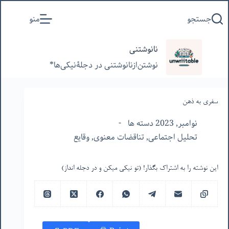
پرش
جستجو
منو
به
محتوا
نانوشتنی
نوشتن‌از‌نانوشتنی‌ در‌ دجلۀنیکی‌ها*
سفری به ذهن
نوامبر, 2023 دسته ها
تحلیل اجتماعی
,
تناقضات معنوی
,
وقایع
این نوشته را به اشتراک بگذار! (تو نیکی میکن و در دجله انداز)