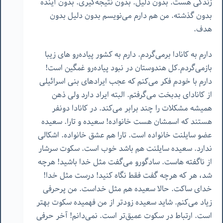
زندگی هست. بدون دلیل. بدون نتیجه‌گیری. بدون آینده
بدون گذشته. من هم دارم می‌نویسم بدون دلیل بدون
هدف.
دارم به کانادا برمی‌گردم. دارم به کشور پیاده‌رو های زیبا
بازمی‌گردم.کل هندوستان در نبود پیاده‌رو غمگین است!
دارم با خودم فکر می‌کنم که عجب ایرادهای بنی اسرائیلی
از کانادای بدبخت می‌گرفتم. البته ایراد دارد ولی ذهن
همیشه مشکلات را چند برابر می‌کند. در کانادا دونفر
هستند که اسمشان هست خانواده! سعیده و تارا. سعیده
عضو سایلنت خانواده است. تارا هم عشق خانواده. اشکالی
ندارد. سعیده سایلنت هم باشد خوب است. سکوت سرشار
از ناگفته هاست. سادگورو می‌گفت مثل خدا باشید! هرچه
شد، هر که هرچه گفت فقط نگاه کنید! درست مثل خدا!
خدای ساکت. حالا سعیده هم مثل خداست. من پرحرفی
زیاد می‌کنم. شاید سعیده زودتر از من فهمیده سکوت بهتر
است. ارتباط در سکوت عمیق‌تر است. نمی‌دانم! آخر حرفی