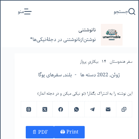
پرش
جستجو
منو
به
محتوا
نانوشتنی
نوشتن‌از‌نانوشتنی‌ در‌ دجلۀنیکی‌ها*
سفر هندوستان -١۴- بیکاریِ پرواز
ژوئن, 2022 دسته ها
بلند
,
سفرهای یوگا
این نوشته را به اشتراک بگذار! (تو نیکی میکن و در دجله انداز)
Print 🖨
PDF 📄