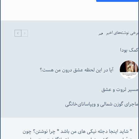
برخی نوشته‌های اخیر
کمک بودا
آیا در این لحظه عشق درون من هست؟
مسیر ثروت و عشق
ماجرای گوزن شمالی و‌ ویپاسانای‌خانگی
* شاید اینجا دجله نیکی های من باشد * چرا نوشتن؟ چون 