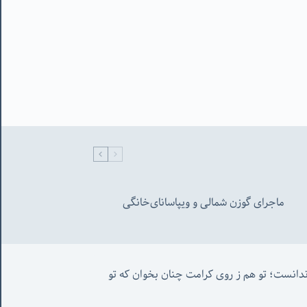
ماجرای گوزن شمالی و‌ ویپاسانای‌خانگی
من این حروف نوشتم چنان که غیر ندانست؛ تو هم ز روی کرامت چنان بخوان که تو 