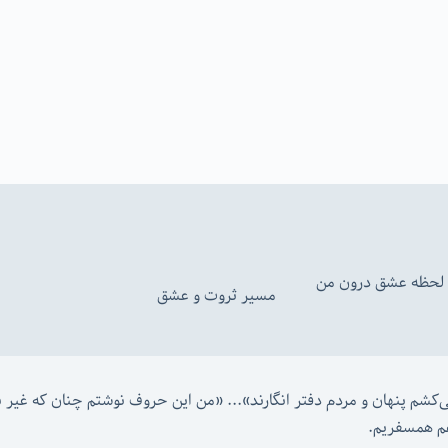
ن لحظه عشق درون من
مسیر ثروت و عشق
 «
م همسفریم. 