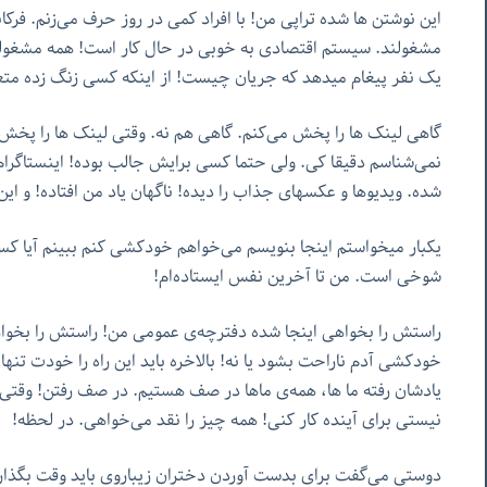
این نوشتن ها شده تراپی من! با افراد کمی در روز حرف می‌زنم. ف
مشغولند. سیستم اقتصادی به خوبی در حال کار است! همه مشغولند.
یک نفر پیغام میدهد که جریان چیست! از اینکه کسی زنگ زده م
گاهی لینک ها را پخش می‌کنم. گاهی هم نه. وقتی لینک ها را پخش ن
نمی‌شناسم دقیقا کی. ولی حتما کسی برایش جالب بوده! اینستاگرام
شده. ویدیوها و عکسهای جذاب را دیده! ناگهان یاد من افتاده! و ا
یکبار میخواستم اینجا بنویسم می‌خواهم خودکشی کنم ببینم آیا کسی
شوخی است. من تا آخرین نفس ایستاده‌ام!
راستش را بخواهی اینجا شده دفترچه‌ی عمومی من! راستش را بخوا
خودکشی آدم ناراحت بشود یا نه! بالاخره باید این راه را خودت تنه
یادشان رفته ما ها، همه‌ی ماها در صف هستیم. در صف رفتن! وقتی
نیستی برای آینده کار کنی! همه چیز را نقد می‌خواهی. در لحظه!
دوستی می‌گفت برای بدست آوردن دختران زیباروی باید وقت بگذاری