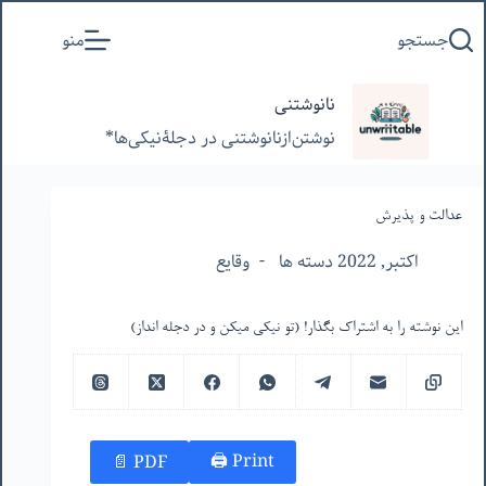
پرش
جستجو
منو
به
محتوا
نانوشتنی
نوشتن‌از‌نانوشتنی‌ در‌ دجلۀنیکی‌ها*
عدالت و پذیرش
اکتبر, 2022 دسته ها
وقایع
این نوشته را به اشتراک بگذار! (تو نیکی میکن و در دجله انداز)
Print 🖨
PDF 📄