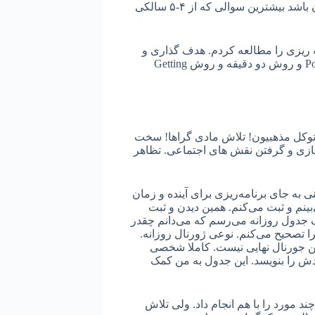
روزمان را بگذرانیم. همیشه برای من سوال مهمی بود. اگر یادتان باشد بیشترین سوالی که از ۴-۵ سالکی
ه ریزی را مطالعه کردم. هدف گذاری و
عادت گذاری. عادتهای مردان موثر. روش گوجه فرنگی Pomodoro و روش دو دقیقه و روش Getting
وکل مذهبیون! تلاش مادی گراها! سخت
ازی و گرفتن نقش های اجتماعی. تظاهر
 به جای برنامه‌ریزی برای آینده و زمان
ینم و ثبت می‌کنم. همین دیدن و ثبت
ک جدول روزانه می‌رسم که می‌دانم چقدر
 تصحیح می‌کنم. نوعی ژورنال روزانه.
لیسی Time Journal. البته سطور این جورنال نهایی نیست. کاملا شخصی
ش را بنویسد. این جدول به من کمک
ند مورد را با هم انجام داد. ولی تلاش