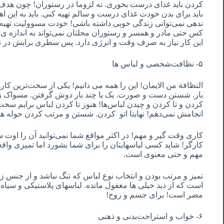
کردن باید غذای درست بخوری. نه لزوما در رستوران! چون هدف 
باید برای بدن خودت غذای درست و سالم تهیه کنی. باید به این اه
ندهی نمی‌توانی زندگی خوبی داشته باشی! خودت مسوولیت تهیه‌ی 
کس حتی مادر و همسر و رستوران محلتان نمی‌تواند به اندازه ‌ی خو
این کار نیاز به صرف وقت و انرژی دارد. پس سطری برایش در 
۵- نظافت‌شخصی و لباس ها
النظافة من الایمان! این را همه می دانیم! یکی از سخت‌ترین کا
بار. شستن دست و صورت. یک یا چند بار دوش گرفتن. مسواک ز
کردن و تا کردن و چیدن لباس‌ها! هنوز تا کردن لباس برایم سخ
انجامش نمی‌دهم! نهایتا اتو کردن. شستن و مرتب کردن حوله ها و
کاری وقت گیر و مهم! در اکثر مواقع شما نمی‌توانید آن را اوت س
کارگر! شاید کسی لباسهایتان را برای شما بشورد اما تمیزی وا
مهم و حتی معنوی است.
تمیز و مرتب بودن و انتخاب نوع لباس که تنگ نباشد و از جنس ز
است که از دید خیلی ها مغفول مانده. لباسهای پلاستیکی و سیاه 
مضر است! برای جسم و روح!
۶- خواب و استراحت‌بدنی و ذهنی