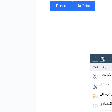
Print 🖨
PDF 📄