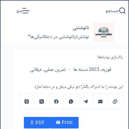
پرش
جستجو
منو
به
محتوا
نانوشتنی
نوشتن‌از‌نانوشتنی‌ در‌ دجلۀنیکی‌ها*
پاکسازی نوشته‌ها!
فوریه, 2023 دسته ها
تمرین عملی
,
عرفانی
این نوشته را به اشتراک بگذار! (تو نیکی میکن و در دجله انداز)
Print 🖨
PDF 📄