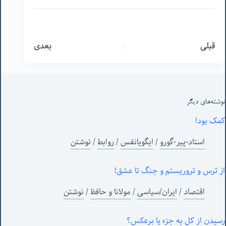
قبلی
بعدی
نوشته‌های‌ دیگر
کمک بودا
استاد-پیر-گورو
/
ایگویانفس
/
روابط
/
نوشتن
از ترس و تروریستم و جنگ تا عشق!
اقتصاد
/
ایران/سیاسی
/
مولانا و حافظ
/
نوشتن
رسیدن از کل به جزء یا برعکس؟