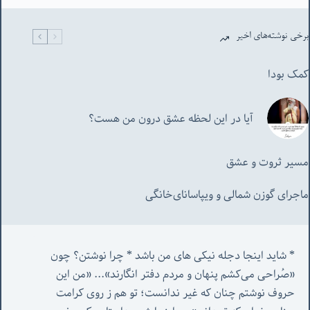
برخی نوشته‌های اخیر
کمک بودا
آیا در این لحظه عشق درون من هست؟
مسیر ثروت و عشق
ماجرای گوزن شمالی و‌ ویپاسانای‌خانگی
* شاید اینجا دجله نیکی های من باشد * چرا نوشتن؟ چون 
«صُراحی می‌کشم پنهان‌ و مردم‌ دفتر انگارند»... «
من این 
حروف نوشتم چنان که غیر ندانست؛ تو هم ز روی کرامت 