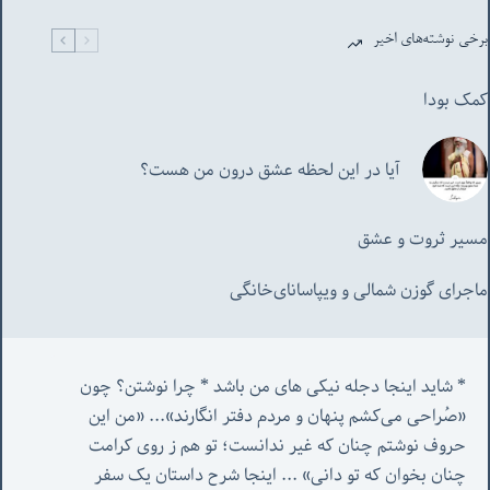
برخی نوشته‌های اخیر
کمک بودا
آیا در این لحظه عشق درون من هست؟
مسیر ثروت و عشق
ماجرای گوزن شمالی و‌ ویپاسانای‌خانگی
* شاید اینجا دجله نیکی های من باشد * چرا نوشتن؟ چون 
«صُراحی می‌کشم پنهان‌ و مردم‌ دفتر انگارند»... «
من این 
حروف نوشتم چنان که غیر ندانست؛ تو هم ز روی کرامت 
چنان بخوان که تو دانی» ...
 اینجا شرح داستان یک سفر 