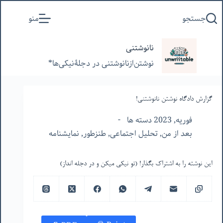
پرش
جستجو
منو
به
محتوا
نانوشتنی
نوشتن‌از‌نانوشتنی‌ در‌ دجلۀنیکی‌ها*
گزارش دادگاه نوشتن نانوشتنی!
فوریه, 2023 دسته ها
بعد از من
,
تحلیل اجتماعی
,
طنزطور
,
نمایشنامه
این نوشته را به اشتراک بگذار! (تو نیکی میکن و در دجله انداز)