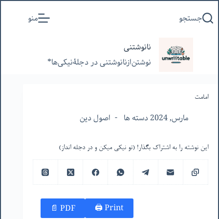
پرش
جستجو
منو
به
محتوا
نانوشتنی
نوشتن‌از‌نانوشتنی‌ در‌ دجلۀنیکی‌ها*
امامت
مارس, 2024 دسته ها
اصول دین
این نوشته را به اشتراک بگذار! (تو نیکی میکن و در دجله انداز)
Print 🖨
PDF 📄