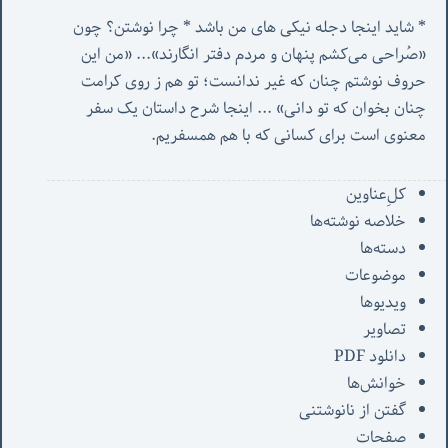
* شاید اینجا دجله نیکی های من باشد * چرا نوشتن؟ چون 
«صُراحی می‌کشم پنهان‌ و مردم‌ دفتر انگارند»... «
من این 
حروف نوشتم چنان که غیر ندانست؛ تو هم ز روی کرامت 
چنان بخوان که تو دانی» ...
 اینجا شرح داستان یک سفر 
معنوی است برای کسانی که با هم همسفریم. 
کل‌ِعناوین
خلاصه نوشته‌ها
دسته‌ها
موضوعات
ویدیوها
تصاویر
دانلود PDF
خوانش‌ها
گفتن از نانوشتنی
صفحات