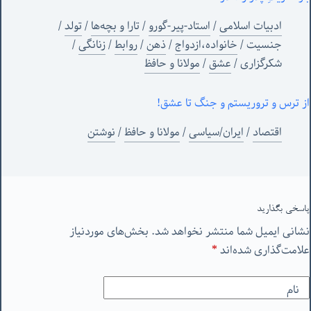
ادبیات اسلامی
/
استاد-پیر-گورو
/
تارا و بچه‌ها
/
تولد
/
جنسیت
/
خانواده،ازدواج
/
ذهن
/
روابط
/
زنانگی
/
شکرگزاری
/
عشق
/
مولانا و حافظ
از ترس و تروریستم و جنگ تا عشق!
اقتصاد
/
ایران/سیاسی
/
مولانا و حافظ
/
نوشتن
پاسخی بگذارید
نشانی ایمیل شما منتشر نخواهد شد.
بخش‌های موردنیاز
علامت‌گذاری شده‌اند
*
نام