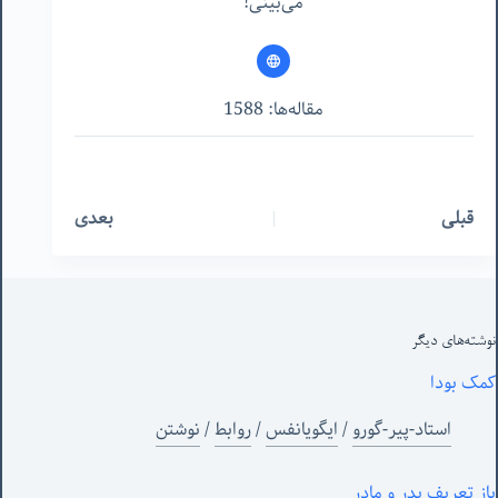
می‌بینی!
مقاله‌ها: 1588
قبلی
بعدی
نوشته‌های‌ دیگر
کمک بودا
استاد-پیر-گورو
/
ایگویانفس
/
روابط
/
نوشتن
باز تعریفِ پدر و مادر