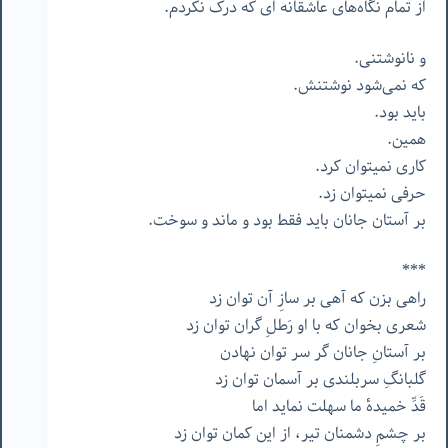
از
تمام
نگاه‌های
عاشقانه
ای
که
درک
نکردم
.
و
نانوشتنی
.
که
نمی‌شود
نوشتنش
.
باید
بود
.
همین
.
کاری
نمیتوان
کرد
.
حرفی
نمیتوان
زد
.
بر
آستان
جانان
باید
فقط
بود
و
ماند
و
سوخت
.
***
راهی بزن که آهی بر سازِ آن توان زد
شعری بخوان که با او رَطلِ گران توان زد
بر آستانِ جانان گر سر توان نهادن
گلبانگِ سربلندی بر آسمان توان زد
قَدِّ خمیدهٔ ما سهلت نماید اما
بر چشمِ دشمنان تیر، از این کمان توان زد