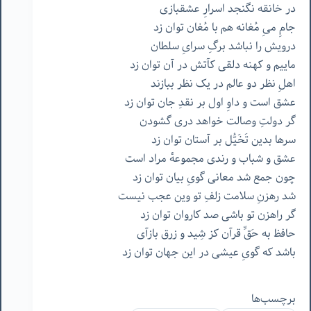
در خانقه نگنجد اسرارِ عشقبازی
جامِ میِ مُغانه هم با مُغان توان زد
درویش را نباشد برگِ سرایِ سلطان
ماییم و کهنه دلقی کآتش در آن توان زد
اهلِ نظر دو عالم در یک نظر ببازند
عشق است و داوِ اول بر نقدِ جان توان زد
گر دولتِ وصالت خواهد دری گشودن
سرها بدین تَخَیُّل بر آستان توان زد
عشق و شباب و رندی مجموعهٔ مراد است
چون جمع شد معانی گویِ بیان توان زد
شد رهزنِ سلامت زلفِ تو وین عجب نیست
گر راهزن تو باشی صد کاروان توان زد
حافظ به حَقِّ قرآن کز شِید و زرق بازآی
باشد که گویِ عیشی در این جهان توان زد
برچسب‌ها