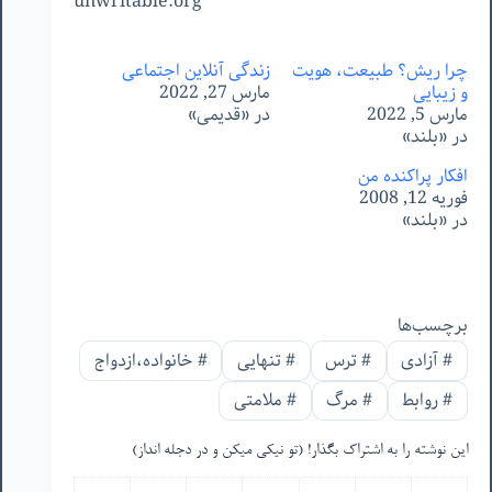
unwritable.org
چرا ریش؟ طبیعت، هویت
زندگی آنلاین اجتماعی
و زیبایی
مارس 27, 2022
مارس 5, 2022
در «قدیمی»
در «بلند»
افکار پراکنده من
فوریه 12, 2008
در «بلند»
برچسب‌ها
#
آزادی
#
ترس
#
تنهایی
#
خانواده،ازدواج
#
روابط
#
مرگ
#
ملامتی
این نوشته را به اشتراک بگذار! (تو نیکی میکن و در دجله انداز)