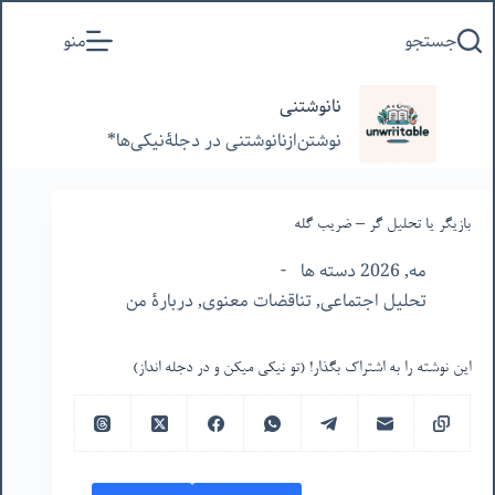
پرش
جستجو
منو
به
محتوا
نانوشتنی
نوشتن‌از‌نانوشتنی‌ در‌ دجلۀنیکی‌ها*
بازیگر یا تحلیل گر – ضریب گله
مه, 2026 دسته ها
تحلیل اجتماعی
,
تناقضات معنوی
,
دربارۀ من
این نوشته را به اشتراک بگذار! (تو نیکی میکن و در دجله انداز)