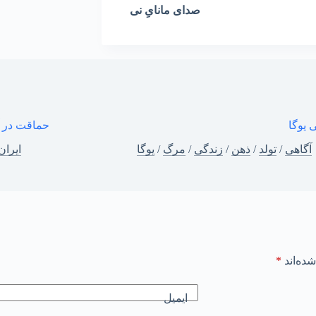
صدای مانایِ نی
 یوگا
حماقت در آ
آگاهی
/
تولد
/
ذهن
/
زندگی
/
مرگ
/
یوگا
ایرا
ده‌اند
*
ایمیل