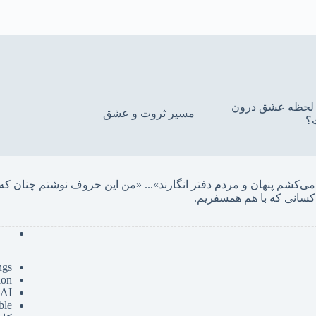
ین لحظه عشق درون
مسیر ثروت و عشق
؟
... «
کسانی که با هم همسفریم. 
ngs
ion
 AI
ble