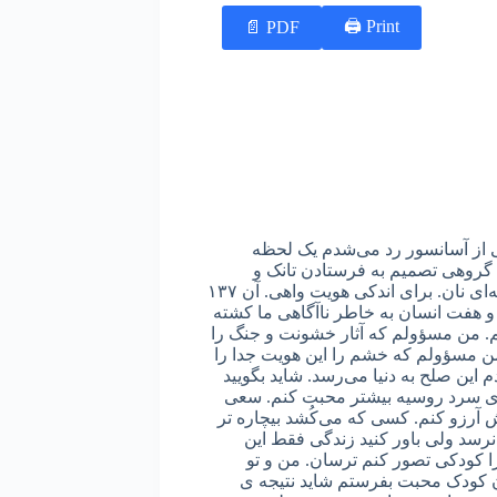
Print 🖨
PDF 📄
تی از آسانسور رد می‌شدم یک لحظه
را؟ چون گروهی تصمیم به فرستادن تانک و
موشک گرفتند. وگروهی اطاعت کردند. همکاری کردند برای لقمه‌ای نان. برای اندکی هویت واهی. آن ١٣٧
ی و هفت انسان به خاطر ناآگاهی ما کشته
لم. من مسؤولم که آثار خشونت و جنگ را
ن مسؤولم که خشم را این هویت جدا را
 این صلح به دنیا می‌رسد. شاید بگویید
نهای سرد روسیه بیشتر محبت کنم. سعی
 آرزو کنم. کسی که می‌کُشد بیچاره تر
رسد ولی باور کنید زندگی فقط این
کودکی تصور کنم ترسان. من و تو
ن کودک محبت بفرستم شاید نتیجه ی