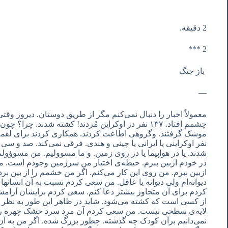
2 دقیقه.
2 ***
باز جنگ
—
معمولاً اخبار را دنبال نمی‌کنم مگر از طریق دوستان. دیروز وق
چشمم افتاد. ١٣٧ نفر در اوکراین مُردند! کشته شدند. چ
نفر اوکراینی یا ایرانی یا چینی و هندی. فرقی نمی‌کند. صد و س
شدند. یا در هواپیما یا در روی زمین. و ما مسوولیم. من مسوؤو
در خودم ازبین ببرم. حیطه‌ی اختیار من سرزمین وجودم است. م
ازبین ببرم. من روی این کار می‌کنم. اگر من خشمم را از بین بردم
دیوانه‌ام ولی دیوانه یا عاقل. من سعی کردم نسبت به آن انسا
کردم برای آن متجاوز بیشتر دعا کنم. سعی کردم برایشان آرامش
از کسی است که کشته می‌شود. شاید در ظاهر این طور به نظر ن
لایه‌ی سطحی نیست. من سعی کردم آن مرد سرد خشک چهره را 
نمی‌دانیم برآن کودک چه گذشته. چطور بزرگ شده. اگر من به آ