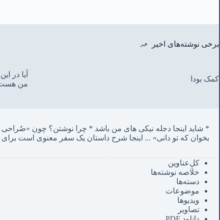
برخی نوشته‌های اخیر
آیا در ا
کمک بودا
من هست
* شاید اینجا دجله نیکی های من باشد * چرا نوشتن؟ چون «صُراحی می‌کشم پنهان‌ و مردم‌ دفتر انگارند»
بخوان که تو دانی» ...
 اینجا شرح داستان یک سفر معنوی است برای 
کل‌ِعناوین
خلاصه نوشته‌ها
دسته‌ها
موضوعات
ویدیوها
تصاویر
دانلود PDF