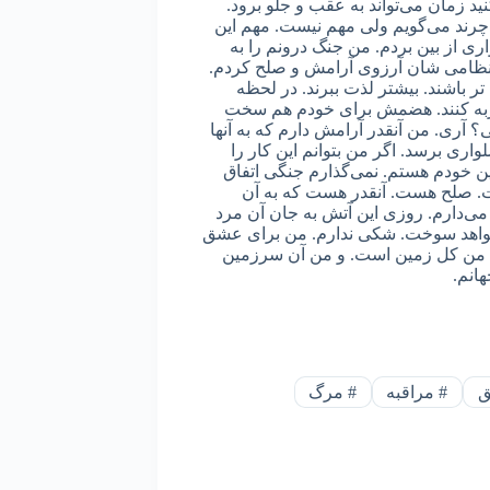
ید زمان می‌تواند به عقب و جلو برود.
 چرند می‌گویم ولی مهم نیست. مهم این
ی از بین بردم. من جنگ درونم را به
 نظامی شان آرزوی آرامش و صلح کردم.
تر باشند. بیشتر لذت ببرند. در لحظه
جربه کنند. هضمش برای خودم هم سخت
 آری. من آنقدر آرامش دارم که به آنها
ی برسد. اگر من بتوانم این کار را
ن خودم هستم. نمی‌گذارم جنگی اتفاق
. صلح هست. آنقدر هست که به آن
ی‌دارم. روزی این آتش به جان آن مرد
واهد سوخت. شکی ندارم. من برای عشق
 من کل زمین است. و من آن سرزمین
انم.
#
مراقبه
#
مرگ