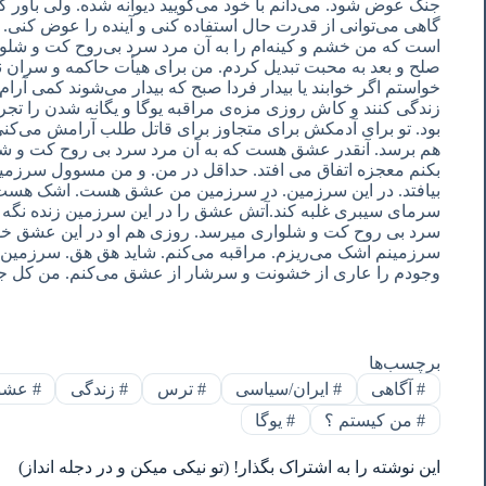
جنگ عوض شود. می‌دانم با خود می‌گویید دیوانه شده. ولی باور کن
گاهی می‌توانی از قدرت حال استفاده کنی و آینده را عوض کنی.
است که من خشم و کینه‌ام را به آن مرد سرد بی‌روح کت و شلوار
صلح و بعد به محبت تبدیل کردم. من برای هیأت حاکمه و سران
خواستم اگر خوابند یا بیدار فردا صبح که بیدار می‌شوند کمی آرام 
زندگی کنند و کاش روزی مزه‌ی مراقبه یوگا و یگانه شدن را ت
بود. تو برای آدمکش برای متجاوز برای قاتل طلب آرامش می‌کنی؟
هم برسد. آنقدر عشق هست که به آن مرد سرد بی روح کت و شلوار
بکنم معجزه اتفاق می افتد. حداقل در من. و من مسوول سرزمی
بیافتد. در این سرزمین. در سرزمین من عشق هست. اشک هست
سرمای سیبری غلبه کند.آتش عشق را در این سرزمین زنده نگه م
سرد بی روح کت و شلواری میرسد. روزی هم او در این عشق خ
سرزمینم اشک می‌ریزم. مراقبه می‌کنم. شاید هق هق. سرزمین
وجودم را عاری از خشونت و سرشار از عشق می‌کنم. من کل جه
برچسب‌ها
#
آگاهی
#
ایران/سیاسی
#
ترس
#
زندگی
#
عشق
#
من‌ کیستم ؟
#
یوگا
این نوشته را به اشتراک بگذار! (تو نیکی میکن و در دجله انداز)