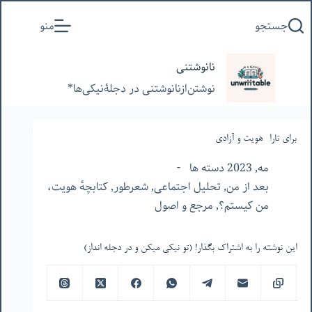
پرش
جستجو
منو
به
محتوا
نانوشتنی
نوشتن‌از‌نانوشتنی‌ در‌ دجلۀنیکی‌ها*
برای تارا- هویت و آزادی
مه, 2023 دسته ها
بعد از من
,
تحلیل اجتماعی
,
شعرطور
,
کتابچهٔ هویت،
من کیستم؟
,
مرجع و اصول
این نوشته را به اشتراک بگذار! (تو نیکی میکن و در دجله انداز)