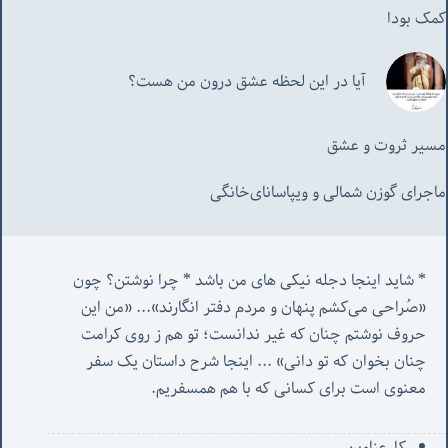
کمک بودا
آیا در این لحظه عشق درون من هست؟
مسیر ثروت و عشق
ماجرای گوزن شمالی و‌ ویپاسانای‌خانگی
* شاید اینجا دجله نیکی های من باشد * چرا نوشتن؟ چون 
«صُراحی می‌کشم پنهان‌ و مردم‌ دفتر انگارند»... «
من این 
حروف نوشتم چنان که غیر ندانست؛ تو هم ز روی کرامت 
چنان بخوان که تو دانی» ...
 اینجا شرح داستان یک سفر 
معنوی است برای کسانی که با هم همسفریم. 
کل‌ِعناوین