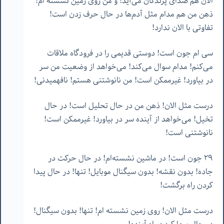
الان هم صدای پرندگان می‌آید! و من روی زمین نشسته ام!
ذهن من هم مدام مثل آدم‌ها در حال حرف زدن است!
تفاوتی با الان ندارد!
سی ام جون است! دوستی قدیمی را در فرودگاه ملاقات
می‌کنم! مدام سوال می‌کند! می‌خواهد از وضعیت من سر
در بیاورد! غیرممکن است! من نانوشتنی هستم! نافهمیدنی!
درست مثل الان! ذهن من در حال تحلیل است! در حال
تخیل! می‌خواهد از آینده سر در بیاورد! غیرممکن است!
نانوشتنی است!
٢٩ جون است! در ماشین نشسته‌ام! در حال حرکت در
جاده! بدون نقشه! بدون سیگنال موبایل! تنها! در حال پیدا
کردن راه برگشت!
درست مثل الان! روی زمین نشسته ام! تنها! بدون سیگنال!