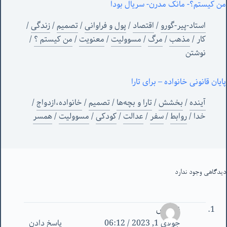
من کیستم؟- مانک مدرن- سریال بودا
استاد-پیر-گورو
/
اقتصاد
/
پول و فراوانی
/
تصمیم
/
زندگی
/
کار
/
مذهب
/
مرگ
/
مسوولیت
/
معنویت
/
من‌ کیستم ؟
/
نوشتن
پایان قانونی خانواده – برای تارا
آینده
/
بخشش
/
تارا و بچه‌ها
/
تصمیم
/
خانواده،ازدواج
/
خدا
/
روابط
/
سفر
/
عدالت
/
کودکی
/
مسوولیت
/
همسر
دیدگاهی وجود ندارد
ناشناس
جولای 1, 2023 / 06:12
پاسخ دادن