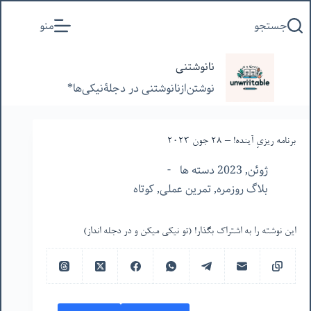
پرش
جستجو
منو
به
محتوا
نانوشتنی
نوشتن‌از‌نانوشتنی‌ در‌ دجلۀنیکی‌ها*
برنامه ریزیِ آینده! – ٢٨ جون ٢٠٢٣
ژوئن, 2023 دسته ها
بلاگ روزمره
,
تمرین عملی
,
کوتاه
این نوشته را به اشتراک بگذار! (تو نیکی میکن و در دجله انداز)