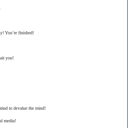
.
y! You’re finished!
ait you!
e mind to devalue the mind!
ial media!