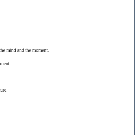
n the mind and the moment.
oment.
ure.