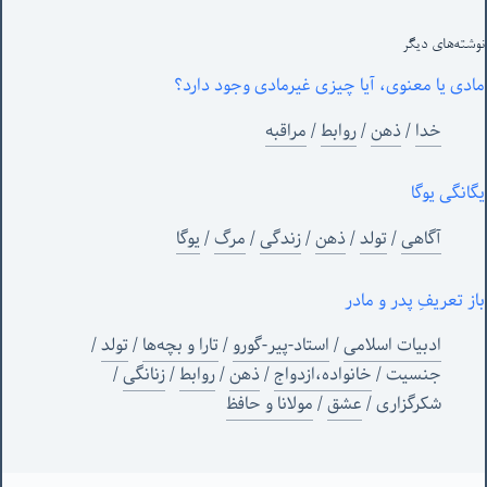
نوشته‌های‌ دیگر
مادی یا معنوی، آیا چیزی غیرمادی وجود دارد؟
خدا
/
ذهن
/
روابط
/
مراقبه
یگانگی یوگا
آگاهی
/
تولد
/
ذهن
/
زندگی
/
مرگ
/
یوگا
باز تعریفِ پدر و مادر
ادبیات اسلامی
/
استاد-پیر-گورو
/
تارا و بچه‌ها
/
تولد
/
جنسیت
/
خانواده،ازدواج
/
ذهن
/
روابط
/
زنانگی
/
شکرگزاری
/
عشق
/
مولانا و حافظ