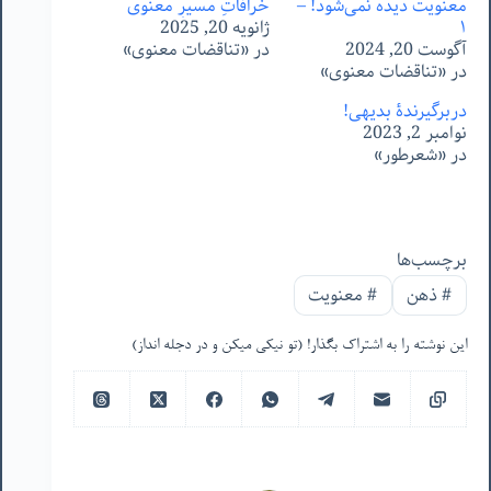
معنویت دیده نمی‌شود! –
خرافاتِ مسیرِ معنوی
١
ژانویه 20, 2025
آگوست 20, 2024
در «تناقضات معنوی»
در «تناقضات معنوی»
دربرگیرندۀ بدیهی!
نوامبر 2, 2023
در «شعرطور»
برچسب‌ها
#
ذهن
#
معنویت
این نوشته را به اشتراک بگذار! (تو نیکی میکن و در دجله انداز)