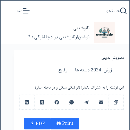
پرش
جستجو
منو
به
محتوا
نانوشتنی
نوشتن‌از‌نانوشتنی‌ در‌ دجلۀنیکی‌ها*
معنویت ِ بدیهی
ژوئن, 2024 دسته ها
وقایع
این نوشته را به اشتراک بگذار! (تو نیکی میکن و در دجله انداز)
Print 🖨
PDF 📄