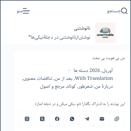
پرش
جستجو
منو
به
محتوا
نانوشتنی
نوشتن‌از‌نانوشتنی‌ در‌ دجلۀنیکی‌ها*
من بی هویت بی صفت
آوریل, 2026 دسته ها
With Translation
,
بعد از من
,
تناقضات معنوی
,
دربارۀ من
,
شعرطور
,
کوتاه
,
مرجع و اصول
این نوشته را به اشتراک بگذار! (تو نیکی میکن و در دجله انداز)