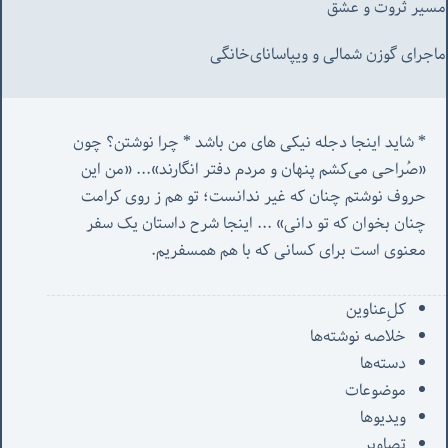
مسیر ثروت و عشق
ماجرای گوزن شمالی و‌ ویپاسانای‌خانگی
* شاید اینجا دجله نیکی های من باشد * چرا نوشتن؟ چون 
«صُراحی می‌کشم پنهان‌ و مردم‌ دفتر انگارند»... «
من این 
حروف نوشتم چنان که غیر ندانست؛ تو هم ز روی کرامت 
چنان بخوان که تو دانی» ...
 اینجا شرح داستان یک سفر 
معنوی است برای کسانی که با هم همسفریم. 
کل‌ِعناوین
خلاصه نوشته‌ها
دسته‌ها
موضوعات
ویدیوها
تصاویر