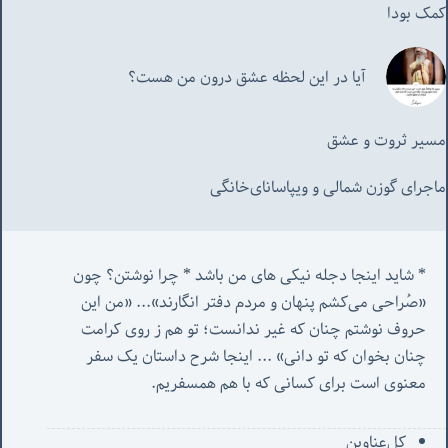
کمک بودا
آیا در این لحظه عشق درون من هست؟
مسیر ثروت و عشق
ماجرای گوزن شمالی و‌ ویپاسانای‌خانگی
* شاید اینجا دجله نیکی های من باشد * چرا نوشتن؟ چون 
«صُراحی می‌کشم پنهان‌ و مردم‌ دفتر انگارند»... «
من این 
حروف نوشتم چنان که غیر ندانست؛ تو هم ز روی کرامت 
چنان بخوان که تو دانی» ...
 اینجا شرح داستان یک سفر 
معنوی است برای کسانی که با هم همسفریم. 
کل‌ِعناوین