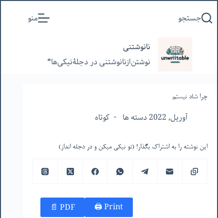
پرش
جستجو
منو
به
محتوا
نانوشتنی
نوشتن‌از‌نانوشتنی‌ در‌ دجلۀنیکی‌ها*
چرا شاد نیستم
آوریل, 2022 دسته ها
کوتاه
این نوشته را به اشتراک بگذار! (تو نیکی میکن و در دجله انداز)
Print 🖨
PDF 📄