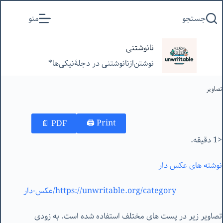
پرش
جستجو
منو
به
محتوا
نانوشتنی
نوشتن‌از‌نانوشتنی‌ در‌ دجلۀنیکی‌ها*
تصاویر
Print 🖨
PDF 📄
<1 دقیقه.
نوشته های عکس دار
https://unwritable.org/category/عکس-دار
تصاویر زیر در پست های مختلف استفاده شده است. به زودی