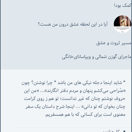
کمک بودا
آیا در این لحظه عشق درون من هست؟
مسیر ثروت و عشق
ماجرای گوزن شمالی و‌ ویپاسانای‌خانگی
* شاید اینجا دجله نیکی های من باشد * چرا نوشتن؟ چون 
«صُراحی می‌کشم پنهان‌ و مردم‌ دفتر انگارند»... «
من این 
حروف نوشتم چنان که غیر ندانست؛ تو هم ز روی کرامت 
چنان بخوان که تو دانی» ...
 اینجا شرح داستان یک سفر 
معنوی است برای کسانی که با هم همسفریم. 
کل‌ِعناوین