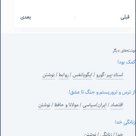
قبلی
بعدی
نوشته‌های‌ دیگر
کمک بودا
استاد-پیر-گورو
/
ایگویانفس
/
روابط
/
نوشتن
از ترس و تروریستم و جنگ تا عشق!
اقتصاد
/
ایران/سیاسی
/
مولانا و حافظ
/
نوشتن
زنانگیِ خدا
خدا
/
زنانگی
/
نوشتن