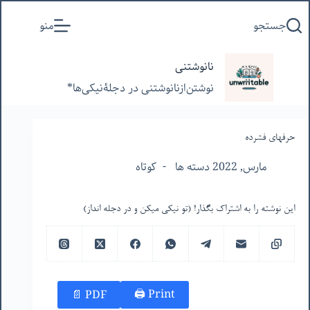
پرش
جستجو
منو
به
محتوا
نانوشتنی
نوشتن‌از‌نانوشتنی‌ در‌ دجلۀنیکی‌ها*
حرفهای فشرده
مارس, 2022 دسته ها
کوتاه
این نوشته را به اشتراک بگذار! (تو نیکی میکن و در دجله انداز)
Print 🖨
PDF 📄