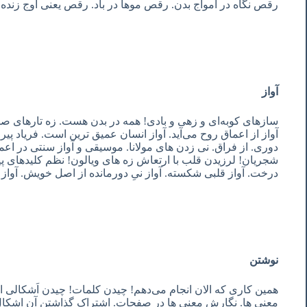
رقص نگاه در امواج بدن. رقص موها در باد. رقص یعنی اوج زنده 
آواز
سازهای کوبه‌ای و زهی و بادی! همه در بدن هست. زه تارهای صوت
آواز از اعماق روح می‌آید. آواز انسان عمیق ترین است. فریاد پی
دوری. از فراق. نی زدن های مولانا. موسیقی و آواز سنتی در اع
شجریان! لرزیدن قلب با ارتعاش زه های ویالون! نظم کلیدهای پ
درخت. آواز قلبی شکسته. آواز نیِ دورمانده از اصل خویش. آواز ن
نوشتن
همین کاری که الان انجام می‌دهم! چیدن کلمات! چیدن اَشکالی از
معنی ها. نگارش معنی ها در صفحات. اشتراک گذاشتن آن اشکال 