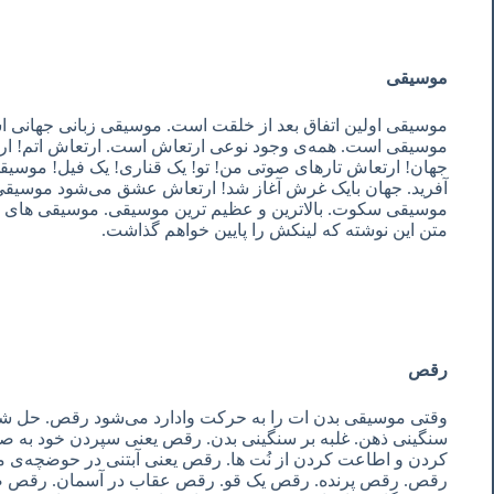
موسیقی
موسیقی اولین اتفاق بعد از خلقت است. موسیقی زبانی جهانی
موسیقی است. همه‌ی وجود نوعی ارتعاش است. ارتعاش اتم! ار
جهان! ارتعاش تارهای صوتی من! تو! یک قناری! یک فیل! موسیق
آفرید. جهان بایک غرش آغاز شد! ارتعاش عشق می‌شود موسی
موسیقی سکوت. بالاترین و عظیم ترین موسیقی. موسیقی های دی
متن این نوشته که لینکش را پایین خواهم گذاشت.
رقص
وقتی موسیقی بدن ات را به حرکت وادارد می‌شود رقص. حل 
سنگینی ذهن. غلبه بر سنگینی بدن. رقص یعنی سپردن خود به صد
کردن و اطاعت کردن از نُت ها. رقص یعنی آبتنی در حوضچه‌‌ی
رقص. رقص پرنده. رقص یک قو. رقص عقاب در آسمان. رقص صوف