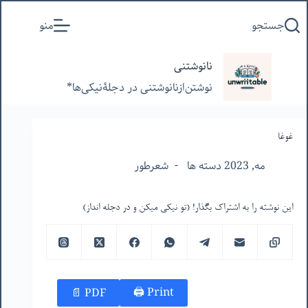
پرش
جستجو
منو
به
محتوا
نانوشتنی
نوشتن‌از‌نانوشتنی‌ در‌ دجلۀنیکی‌ها*
غوغا
مه, 2023 دسته ها
شعرطور
این نوشته را به اشتراک بگذار! (تو نیکی میکن و در دجله انداز)
Print 🖨
PDF 📄