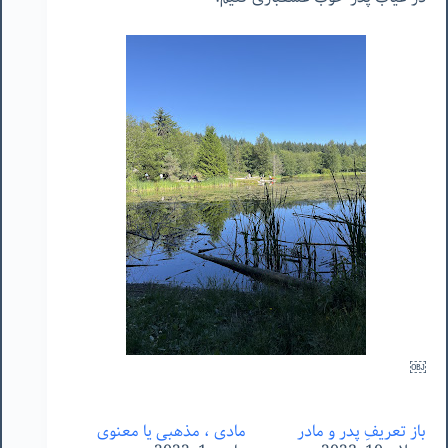
￼
باز تعریفِ پدر و مادر
مادی ، مذهبی یا معنوی