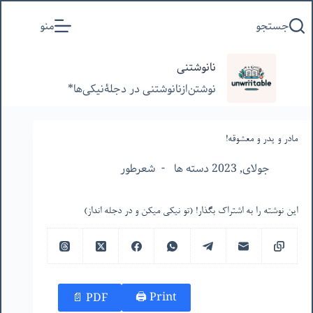
پرش
جستجو
منو
به
محتوا
نانوشتنی
نوشتن‌از‌نانوشتنی‌ در‌ دجلۀنیکی‌ها*
مادر و پدر و معشوقه!
جولای, 2023 دسته ها
شعرطور
این نوشته را به اشتراک بگذار! (تو نیکی میکن و در دجله انداز)
Print 🖨
PDF 📄