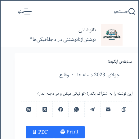
پرش
جستجو
منو
به
محتوا
نانوشتنی
نوشتن‌از‌نانوشتنی‌ در‌ دجلۀنیکی‌ها*
مسابقه‌ی ایگوها!
جولای, 2023 دسته ها
وقایع
این نوشته را به اشتراک بگذار! (تو نیکی میکن و در دجله انداز)
Print 🖨
PDF 📄