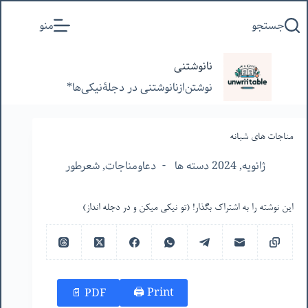
پرش
جستجو
منو
به
محتوا
نانوشتنی
نوشتن‌از‌نانوشتنی‌ در‌ دجلۀنیکی‌ها*
مناجات های شبانه
ژانویه, 2024 دسته ها
دعاومناجات
,
شعرطور
این نوشته را به اشتراک بگذار! (تو نیکی میکن و در دجله انداز)
Print 🖨
PDF 📄