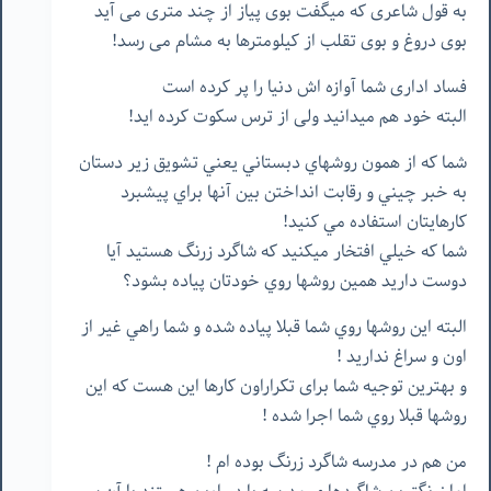
به قول شاعری که میگفت بوی پیاز از چند متری می آید
بوی دروغ و بوی تقلب از کیلومترها به مشام می رسد!
فساد اداری شما آوازه اش دنیا را پر کرده است
البته خود هم میدانید ولی از ترس سکوت کرده اید!
شما كه از همون روشهاي دبستاني يعني تشويق زیر دستان
به خبر چيني و رقابت انداختن بين آنها براي پيشبرد
كارهایتان استفاده مي كنيد!
شما که خيلي افتخار ميكنيد كه شاگرد زرنگ هستيد آيا
دوست داريد همين روشها روي خودتان پياده بشود؟
البته اين روشها روي شما قبلا پياده شده و شما راهي غير از
اون و سراغ نداريد !
و بهترين توجیه شما برای تکراراون کارها اين هست كه اين
روشها قبلا روي شما اجرا شده !
من هم در مدرسه شاگرد زرنگ بوده ام !