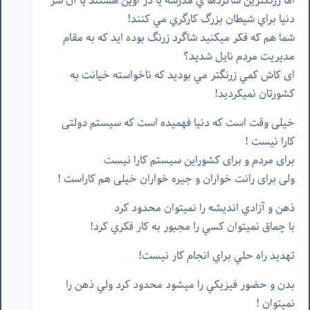
اما زرنگترين شاگردها ي مدرسه يا در اوين هستند يا آن سر
دنيا براي شيطان بزرگ كارگري مي كنند!
شما هم كه فكر ميكنيد شاگرد زرنگ بوده ايد كه به مقام
مديريت مردم نايل شديد؟
ای كاش كمي زرنگتر مي بوديد كه ناخواسته خيانت به
كشورتان نميكرديد!
خیلی وقت است که دنیا فهمیده است که سیستم دولتی
کارا نیست !
برای مردم و برای کشوراین سیستم کارا نیست
ولی برای رانت خواران و جیره خواران خیلی هم کاراست !
ذهن و آزادي انديشه را نميتوان محدود كرد
با چماق نميتوان كسي را مجبور به كار فكري كرد!
تهديد راه حلي براي انجام کار نيست!
بدن و حضور فيزيكي را ميشود محدود كرد ولي ذهن را
نميتوان !