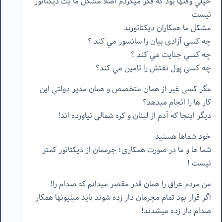
خيلي وقتها بود كه فكر ميكردم اصلا مشكل ما يك ديكتاتور
نيست
مشكل ما همكاران ديكتاتورند
چه كسي آزادی بیان را سانسور مي كند ؟
چه كسي جنايت مي كند ؟
چه كسي پول نفتش را تامين مي كند؟
مگر کسی غیر از همان متخصص و همان مدیر دولتی این
کار ها را انجام میدهد؟
دیگر اینجا که آدم از لبنان و کره شمالی نیاورده اند!
خود شماها هستيد
شما ها و ما در صورت همکاری؛ جرممان از ديكتاتور كمتر
نيست !
من مردم عراق را همان قدر مقصر میدانم که صدام را!
اگر قرار بود تمام مجرمان دار زده شوند باید میلیونها همکار
صدام دار زده میشدند!