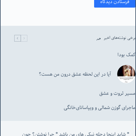
فرستادن دیدگاه
برخی نوشته‌های اخیر
کمک بودا
آیا در این لحظه عشق درون من هست؟
مسیر ثروت و عشق
ماجرای گوزن شمالی و‌ ویپاسانای‌خانگی
* شاید اینجا دجله نیکی های من باشد * چرا نوشتن؟ چون 