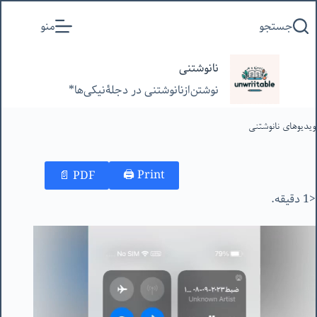
پرش
جستجو
منو
به
محتوا
نانوشتنی
نوشتن‌از‌نانوشتنی‌ در‌ دجلۀنیکی‌ها*
ویدیوهای نانوشتنی
Print 🖨
PDF 📄
<1 دقیقه.