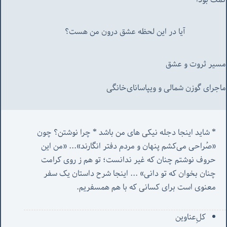
آیا در این لحظه عشق درون من هست؟
مسیر ثروت و عشق
ماجرای گوزن شمالی و‌ ویپاسانای‌خانگی
* شاید اینجا دجله نیکی های من باشد * چرا نوشتن؟ چون 
«صُراحی می‌کشم پنهان‌ و مردم‌ دفتر انگارند»... «
من این 
حروف نوشتم چنان که غیر ندانست؛ تو هم ز روی کرامت 
چنان بخوان که تو دانی» ...
 اینجا شرح داستان یک سفر 
معنوی است برای کسانی که با هم همسفریم. 
کل‌ِعناوین