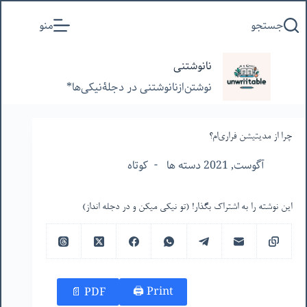
پرش
جستجو
منو
به
محتوا
نانوشتنی
نوشتن‌از‌نانوشتنی‌ در‌ دجلۀنیکی‌ها*
چرا از مدیتیشن فراری‌ام؟
آگوست, 2021 دسته ها
کوتاه
این نوشته را به اشتراک بگذار! (تو نیکی میکن و در دجله انداز)
Print 🖨
PDF 📄