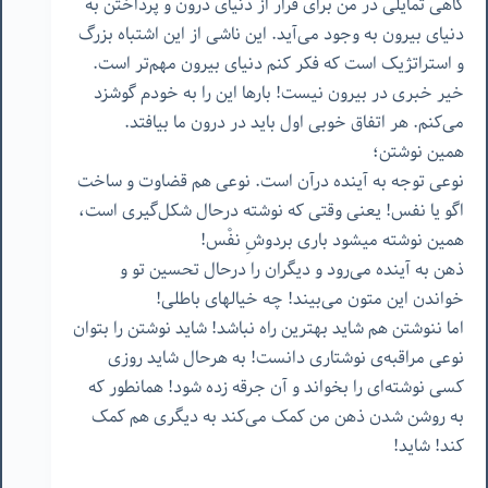
گاهی تمایلی در من برای فرار از دنیای درون و پرداختن به
دنیای بیرون به وجود می‌آید. این ناشی از این اشتباه بزرگ
و استراتژیک است که فکر کنم دنیای بیرون مهم‌تر است.
خیر خبری در بیرون نیست! بارها این را به خودم گوشزد
می‌کنم. هر اتفاق خوبی اول باید در درون ما بیافتد.
همین نوشتن؛
نوعی توجه به آینده درآن است. نوعی هم قضاوت و ساخت
اگو یا نفس! یعنی وقتی که نوشته درحال شکل‌گیری است،
همین نوشته میشود باری بردوشِ نفْس!
ذهن به آینده می‌رود و دیگران را درحال تحسین تو و
خواندن این متون می‌بیند! چه خیالهای باطلی!
اما ننوشتن هم شاید بهترین راه نباشد! شاید نوشتن را بتوان
نوعی مراقبه‌ی نوشتاری دانست! به هرحال شاید روزی
کسی نوشته‌ای را بخواند و آن جرقه زده شود! همانطور که
به روشن شدن ذهن من کمک می‌کند به دیگری هم کمک
کند! شاید!