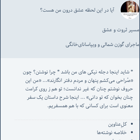
آیا در این لحظه عشق درون من هست؟
مسیر ثروت و عشق
ماجرای گوزن شمالی و‌ ویپاسانای‌خانگی
* شاید اینجا دجله نیکی های من باشد * چرا نوشتن؟ چون 
«صُراحی می‌کشم پنهان‌ و مردم‌ دفتر انگارند»... «
من این 
حروف نوشتم چنان که غیر ندانست؛ تو هم ز روی کرامت 
چنان بخوان که تو دانی» ...
 اینجا شرح داستان یک سفر 
معنوی است برای کسانی که با هم همسفریم. 
کل‌ِعناوین
خلاصه نوشته‌ها