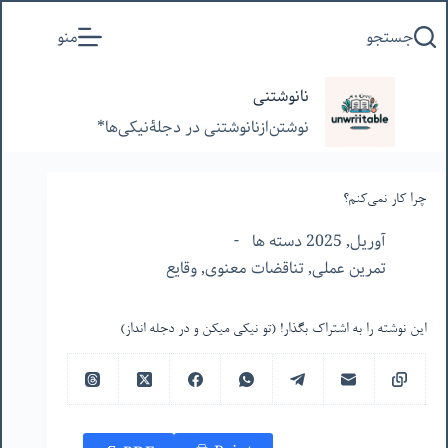
پرش
جستجو
منو
به
محتوا
نانوشتنی
نوشتن‌از‌نانوشتنی‌ در‌ دجلۀنیکی‌ها*
چرا کار نمی‌کنم؟
آوریل, 2025 دسته ها
تمرین عملی
,
تناقضات معنوی
,
وقایع
این نوشته را به اشتراک بگذار! (تو نیکی میکن و در دجله انداز)