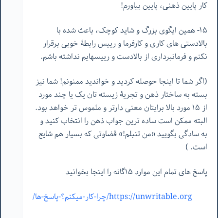
کار پایین ذهنی، پایین بیاورم!
١۵- همین ایگوی بزرگ و شاید کوچک، باعث شده با
بالادستی های کاری و کارفرما و رییس رابطۀ خوبی برقرار
نکنم و فرمانبرداری از بالادست و رییسهایم نداشته باشم.
(اگر شما تا اینجا حوصله کردید و خواندید ممنونم! شما نیز
بسته به ساختار ذهن و تجریۀ زیسته تان یک یا چند مورد
از ١۵ مورد بالا برایتان معنی دارتر و ملموس تر خواهد بود.
البته ممکن است ساده ترین جواب ذهن را انتخاب کنید و
به سادگی بگویید «من تنبلم!» قضاوتی که بسیار هم شایع
است. )
پاسخ های تمام این موارد ١۵گانه را اینجا بخوانید
https://unwritable.org/چرا-کار-میکنم؟-پاسخ-ها/