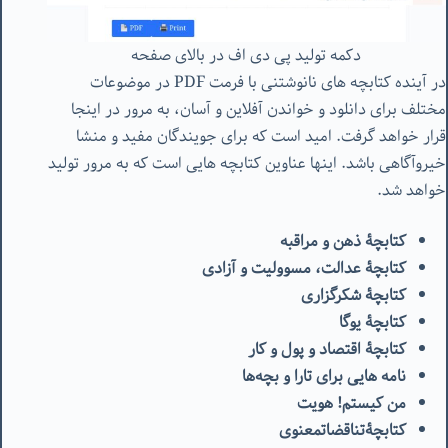
دکمه تولید پی دی اف در بالای صفحه
در آینده کتابچه های نانوشتنی با فرمت PDF در موضوعات
مختلف برای دانلود و خواندن آفلاین و آسان، به مرور در اینجا
قرار خواهد گرفت. امید است که برای جویندگان مفید و منشا
خیروآگاهی باشد. اینها عناوین کتابچه هایی است که به مرور تولید
خواهد شد.
کتابچۀ ذهن و مراقبه
کتابچۀ عدالت، مسوولیت و آزادی
کتابچۀ شکرگزاری
کتابچۀ یوگا
کتابچۀ اقتصاد و پول و کار
نامه هایی برای تارا و بچه‌ها
من کیستم! هویت
کتابچۀ
تناقضات
معنوی